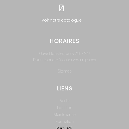
Voir notre catalogue
HORAIRES
Ouvert tous les jours 24h / 24 !
Pour répondre à toutes vos urgences
Sitemap
LIENS
Vente
Location
Maintenance
Formation
Parc DAE