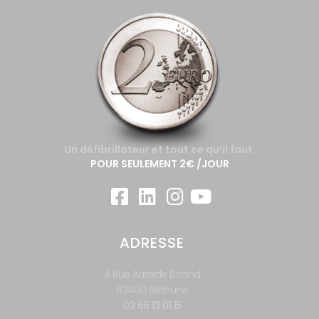
Un défibrillateur et tout ce qu’il faut
POUR SEULEMENT 2€ /JOUR
ADRESSE
4 Rue Aristide Briand
62400 Béthune
03 66 13 01 15